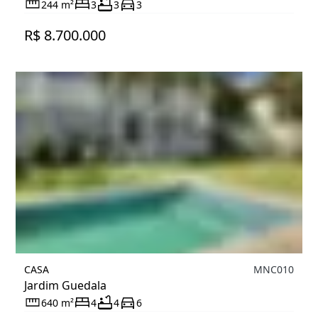
244 m²
3
3
3
R$ 8.700.000
CASA
MNC010
Jardim Guedala
640 m²
4
4
6