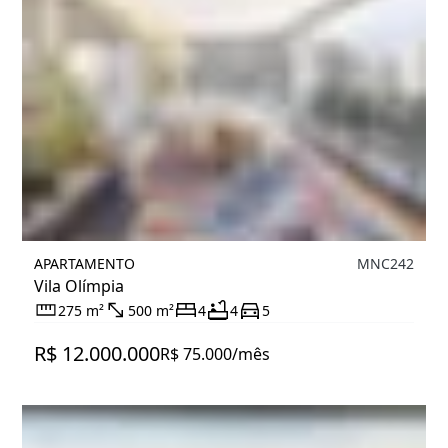
APARTAMENTO
MNC242
Vila Olímpia
275 m²
500 m²
4
4
5
R$ 12.000.000
R$ 75.000/mês