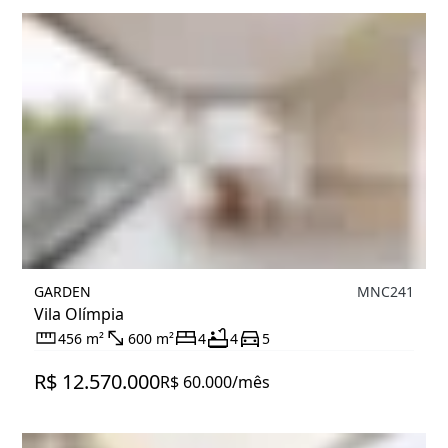
GARDEN
MNC241
Vila Olímpia
456 m²
600 m²
4
4
5
R$ 12.570.000
R$ 60.000/mês