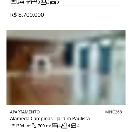
244 m²
3
3
3
R$ 8.700.000
APARTAMENTO
MNC268
Alameda Campinas - Jardim Paulista
394 m²
700 m²
4
4
4