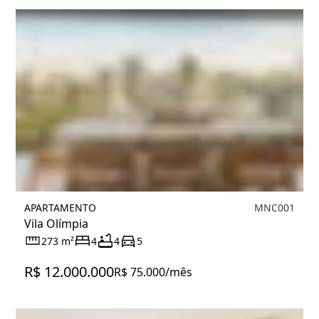
APARTAMENTO
MNC001
Vila Olímpia
273 m²
4
4
5
R$ 12.000.000
R$ 75.000/mês