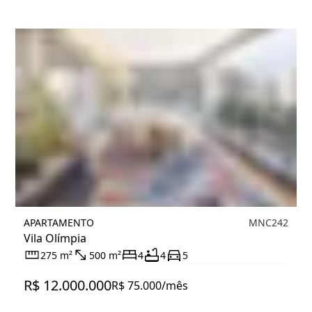
APARTAMENTO
MNC242
Vila Olímpia
275 m²
500 m²
4
4
5
R$ 12.000.000
R$ 75.000/mês