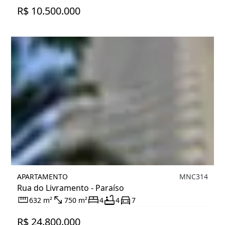
R$ 10.500.000
APARTAMENTO
MNC314
Rua do Livramento - Paraíso
632 m²
750 m²
4
4
7
R$ 24.800.000